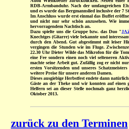
Adolf Wienkoetter zurückblicken. Neben einer 
RDB-Armbanduhr. Nach der umfangreichen Ehrun
und es wurde das Bergmannslied inclusive der 7 S
Im Anschluss wurde erst einmal das Buffet eröffn
und nicht nur sehr schön anzusehen. Wie immer 
hervorragendem Nachtisch an.
Dazu spielte uns die Gruppe bzw. das Duo "
JA
Knechtges (Gitarre) viele bekannte und interessa
durch den Abend. Gut abgestimmt mit leiser Hi
vergingen die Stunden wie im Fluge. Zwischenze
22.30 Uhr Dieter Wilde das Mikrofon für die Tom
eine Fee sondern einen noch viel selteneren Akti
machte seine Arbeit gut. Zufällig zog er nicht n
ersten Vorsitzenden und unseres Schatzmeister
weitere Preise für unsere anderen Damen.
Dieses ausgiebige Herbstfest endete dann natürlich
Gäste an der Theke und wir konnten auf einen 
Helfern sei an dieser Stelle nochmals ganz herz
Oktober 2013.
zurück zu den Terminen