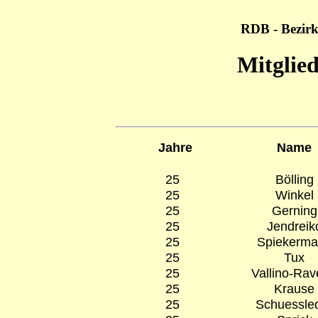
RDB - Bezirk
Mitglied
Jahre
Name
25
Bölling
25
Winkel
25
Gerning
25
Jendreik
25
Spiekerm
25
Tux
25
Vallino-Rav
25
Krause
25
Schuessle