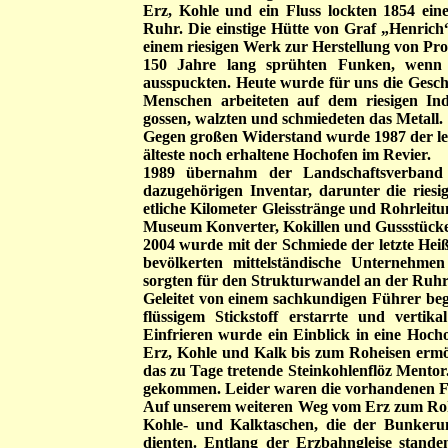
Erz, Kohle und ein Fluss lockten 1854 ei
Ruhr. Die einstige Hütte von Graf „Henric
einem riesigen Werk zur Herstellung von Pro
150 Jahre lang sprühten Funken, wenn d
ausspuckten. Heute wurde für uns die Gesch
Menschen arbeiteten auf dem riesigen Ind
gossen, walzten und schmiedeten das Metall.
Gegen großen Widerstand wurde 1987 der letz
älteste noch erhaltene Hochofen im Revier.
1989 übernahm der Landschaftsverband 
dazugehörigen Inventar, darunter die ries
etliche Kilometer Gleisstränge und Rohrlei
Museum Konverter, Kokillen und Gussstücke
2004 wurde mit der Schmiede der letzte Heiß
bevölkerten mittelständische Unternehme
sorgten für den Strukturwandel an der Ruhr
Geleitet von einem sachkundigen Führer be
flüssigem Stickstoff erstarrte und vertik
Einfrieren wurde ein Einblick in eine Hoc
Erz, Kohle und Kalk bis zum Roheisen ermög
das zu Tage tretende Steinkohlenflöz Mento
gekommen. Leider waren die vorhandenen F
Auf unserem weiteren Weg vom Erz zum Rohei
Kohle- und Kalktaschen, die der Bunkeru
dienten. Entlang der Erzbahngleise stan