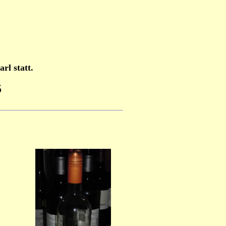
rl statt.
5