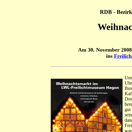
RDB - Bezirk
Weihnac
Am 30. November 2008
ins
Freili
Uns
Uhr
Bus
Ka
Dor
ber
gut
sei
da
Fre
war