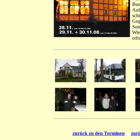
Bus
Auf
sch
Ge
Son
Wie
erf
zurück zu den Terminen
zur